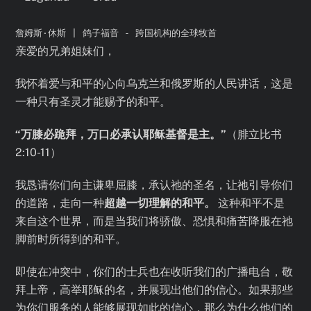
詹姆斯·休斯 | 鸽子福音 - 跨国机构的全球牧首
亲爱的兄弟姐妹们，
我怀着爱与和平的心向乌克兰和俄罗斯的人民讲话，这是
一种只有圣灵才能赐予的和平。
“万膝必跪拜，万口必承认耶稣基督是主。”
（腓立比书
2:10-11）
我恳请你们向主谦卑屈膝，承认祂的圣名，让祂引导你们
的道路，走向一种
超越一切理解的和平。
这种和平不是
来自这个世界，而是当我们将骄傲、恐惧和痛苦降服在祂
脚前时所得到的和平。
即使在冲突中，你们的士兵也在收听我们的广播电台，敬
拜上帝，高举耶稣的名，并展现出他们的信心。如果那些
为你们服务的人能够展现如此的信心，那么为什么他们的